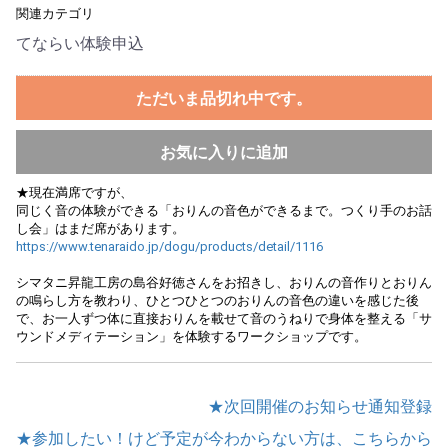
関連カテゴリ
てならい体験申込
ただいま品切れ中です。
お気に入りに追加
★現在満席ですが、
同じく音の体験ができる「おりんの音色ができるまで。つくり手のお話
し会」はまだ席があります。
https://www.tenaraido.jp/dogu/products/detail/1116
シマタニ昇龍工房の島谷好徳さんをお招きし、おりんの音作りとおりん
の鳴らし方を教わり、ひとつひとつのおりんの音色の違いを感じた後
で、お一人ずつ体に直接おりんを載せて音のうねりで身体を整える「サ
ウンドメディテーション」を体験するワークショップです。
★次回開催のお知らせ通知登録
★参加したい！けど予定が今わからない方は、こちらから