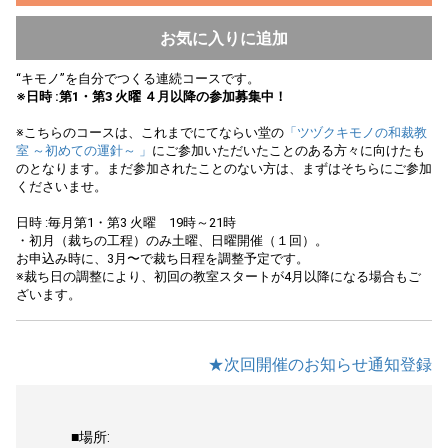
お気に入りに追加
“キモノ”を自分でつくる連続コースです。
※日時 :第1・第3 火曜 ４月以降の参加募集中！
※こちらのコースは、これまでにてならい堂の
「ツヅクキモノの和裁教
室 ～初めての運針～ 」
にご参加いただいたことのある方々に向けたも
のとなります。まだ参加されたことのない方は、まずはそちらにご参加
くださいませ。
日時 :毎月第1・第3 火曜 19時～21時
・初月（裁ちの工程）のみ土曜、日曜開催（１回）。
お申込み時に、3月〜で裁ち日程を調整予定です。
※裁ち日の調整により、初回の教室スタートが4月以降になる場合もご
ざいます。
★次回開催のお知らせ通知登録
■場所: