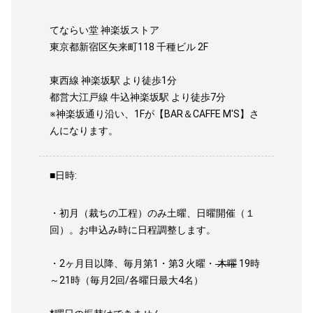
てならい堂 神楽坂ストア
東京都新宿区矢来町118 千種ビル 2F
東西線 神楽坂駅 より徒歩1分
都営大江戸線 牛込神楽坂駅 より徒歩7分
※神楽坂通り沿い、1Fが【BAR＆CAFFE M'S】さ
んになります。
■日時:
・初月（裁ちの工程）のみ土曜、日曜開催（１
回）。お申込み時に日程調整します。
・2ヶ月目以降、毎月第1・第3 火曜・
木曜
19時
～21時（毎月2回/各曜日最大4名）