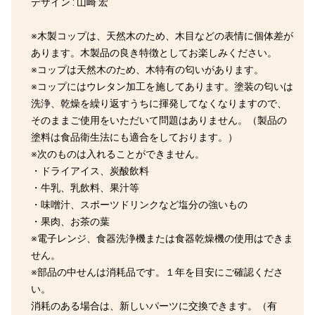
デザイン : 山崎 宏
※木製コップは、天然木のため、木目などの表情に個体差が
あります。木製品の良き特徴としてお楽しみください。
※コップは天然木のため、木特有の匂いがあります。
※コップにはウレタン加工を施してあります。塗装の匂いは
洗浄、乾燥を繰り返すうちに揮発してなくなりますので、
そのままご使用をいただいて問題はありません。（製品の
塗料は食品衛生法にも適合をしております。）
※次のものは入れることができません。
・ドライアイス、炭酸飲料
・牛乳、乳飲料、果汁等
・味噌汁、スポーツドリンクなど塩分の強いもの
・果肉、お茶の葉
※電子レンジ、食器洗浄機または食器乾燥機の使用はできま
せん。
※部品の中せんは消耗品です。１年を目安にご確認くださ
い。
消耗のある場合は、新しいパーツに交換できます。（有