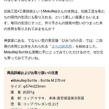
伝統工芸×工業技術というMokuNejiさんの水筒は、伝統工芸を私た
ちの現代の生活にも取り入れる、という新しい提案ともいえま
す。毎日の生活にそっと、作り手さんの技術や想いのつまった木
の水筒を取り入れてみませんか？
神楽坂にある、てならい堂の実店舗「ひみつの小店」では、ご自
身の水筒にお水を入れられる「
まちの給水所
」を始めました。
MokuNeji Bottleも実際に手にとってみていただけるので、ぜひ立
ち寄ってみて下さいね。
商品詳細およびお取り扱いの注意
●MokuNeji Bottle：Bottle M 270 ml
サイズ : φ57×h223mm
重 量 : 約201g
素 材 : コップ-ケヤキ、 本体-真空保温保冷容器
塗 装 : コップ-ウレタン仕上げ