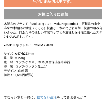
ただいま品切れ中です。
お気に入りに追加
木製品のブランド「MokuNeji」の、MokuNeji Bottleは、石川県の山中
温泉の木地師の轆轤（ろくろ）技術と、木のねじ切り加工技術の組み合
わさった、口あたりの優しい木製コップと保温性と保冷性に優れたステ
ンレスのボトルです。
●MokuNeji ボトル：Bottle M 270 ml
サイズ : φ57×h223mm
重 量 : 約201g
素 材 : コップ-ケヤキ、 本体-真空保温保冷容器
塗 装 : コップ-ウレタン仕上げ
デザイン : 山崎 宏
値段：11,550円(税込)
てならい堂と一緒に、
捨てない生活
をしてみませんか？