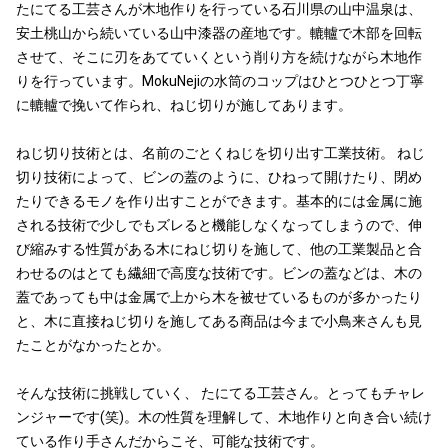
たにてる工芸さんが木地作りを行っている石川県の山中温泉は、
安土桃山から続いている山中漆器の産地です。轆轤で木部を回転
させて、そこに刃をあてていくという削り方を続けながら木地作
りを行っています。MokuNejiの水筒のコップはひとつひとつ丁寧
に轆轤で挽いて作られ、ねじ切りが施してあります。
ねじ切り技術とは、名前のごとくねじを切り出す工業技術。 ねじ
切り技術によって、ビンの蓋のように、ひねって開けたり、閉め
たりできるモノを作り出すことができます。基本的には金属に施
される技術で少しでもズレると機能しなくなってしまうので、伸
び縮みする性質がある木にねじ切りを施して、他の工業製品と合
わせるのはとても繊細で高度な技術です。ビンの蓋などは、木の
蓋であっても中は金属で上から木を被せているものが多かったり
と、木に直接ねじ切りを施してある商品は今まで小鳥来さんも見
たことがなかったとか。
そんな技術に挑戦していく、 たにてる工芸さん。とってもチャレ
ンジャーです(笑)。木の性質を理解して、木地作りと向き合い続け
ている作り手さんだからこそ、可能な技術です。