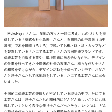
「MokuNeji」さんは、産地の方々と一緒に考え、ものづくりを提
供している「株式会社小鳥来」さんと、石川県の山中温泉（山中
漆器）で木を轆轤（ろくろ）で挽いてお椀・鉢・盆・カップなど
を製造している「たにてる工芸」さんの共同開発ブランドです。
伝統工芸を応援する事や、環境問題に向き合いながら、デザイン
の仕事を行ってきた小鳥来の社長の古庄さん。様々な作り手さん
の相談を受けながら、デザイン活動を手伝っていく中で、お父さ
んと息子さんたちで木地師をしている、たにてる工芸さんに出会
いました。
全国的に伝統工芸の跡取りが不足している現状の中で、たにてる
工芸さんは、息子さんたちが積極的にどんどん新しいことにも挑
戦していくという希少な作り手さんだったそう。 いつもは「どん
な商品を作ったらいいか」という相談から始まることが多い中